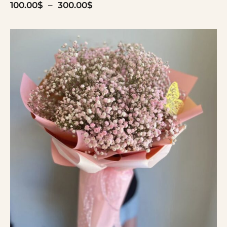
BOUQUET GYPSOPHILES