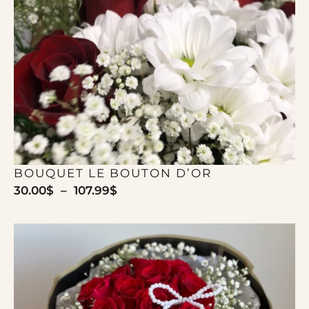
BOUQUET LE BOUTON D’OR
30.00
$
–
107.99
$