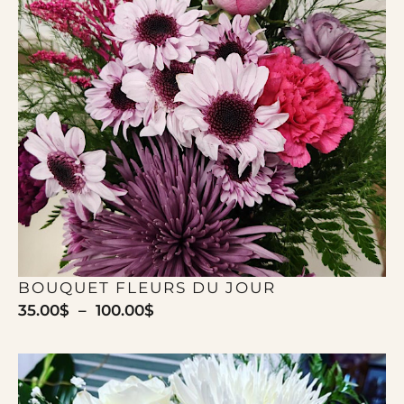
BOUQUET FLEURS DU JOUR
35.00
$
–
100.00
$