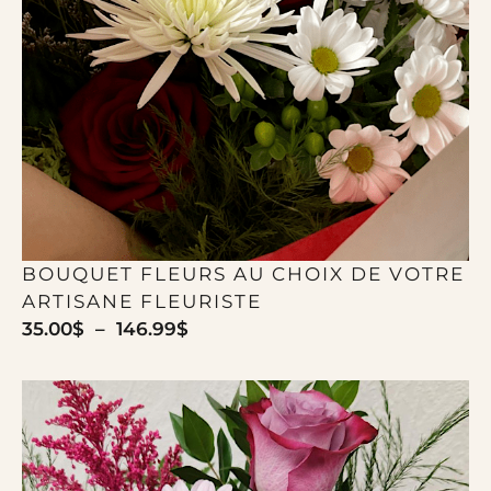
BOUQUET FLEURS AU CHOIX DE VOTRE
ARTISANE FLEURISTE
35.00
$
–
146.99
$