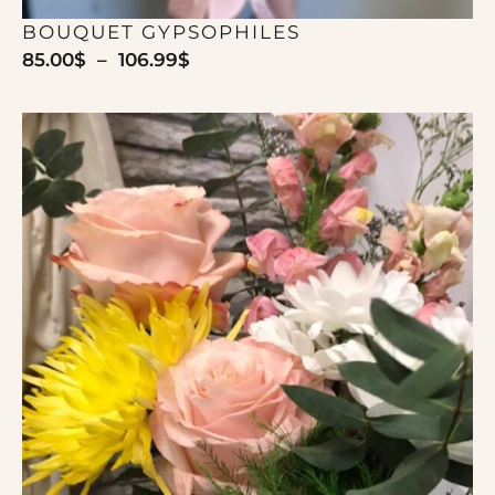
85.00
$
–
106.99
$