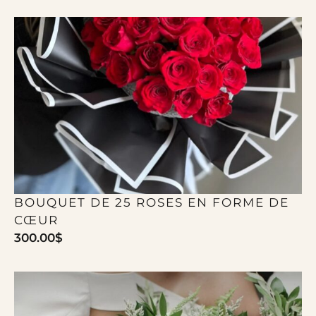
BOUQUET DE 25 ROSES EN FORME DE
CŒUR
300.00
$