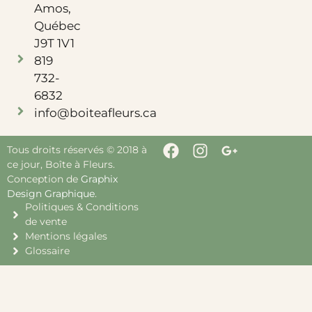
Amos,
Québec
J9T 1V1
819
732-
6832
info@boiteafleurs.ca
Tous droits réservés © 2018 à
ce jour, Boîte à Fleurs.
Conception de
Graphix
Design Graphique
.
Politiques & Conditions
de vente
Mentions légales
Glossaire