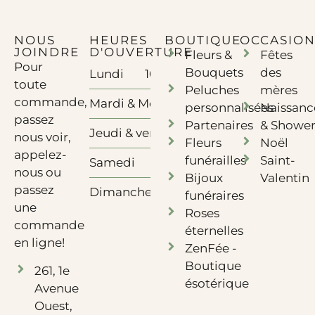
NOUS
HEURES
BOUTIQUE
OCCASION
JOINDRE
D'OUVERTURE
Fleurs &
Fêtes
Pour
Bouquets
des
Lundi
10h à 17h - Télétravail
toute
Peluches
mères
commande,
Mardi & Mercredi
10h à 17h
personnalisées
Naissanc
passez
Partenaires
& Showe
Jeudi & vendredi
10h à 18h
nous voir,
Fleurs
Noël
appelez-
funérailles
Saint-
Samedi
10h à 12h
nous ou
Bijoux
Valentin
passez
Dimanche
Fermé
funéraires
une
Roses
commande
éternelles
en ligne!
ZenFée -
Boutique
261, 1e
ésotérique
Avenue
Ouest,