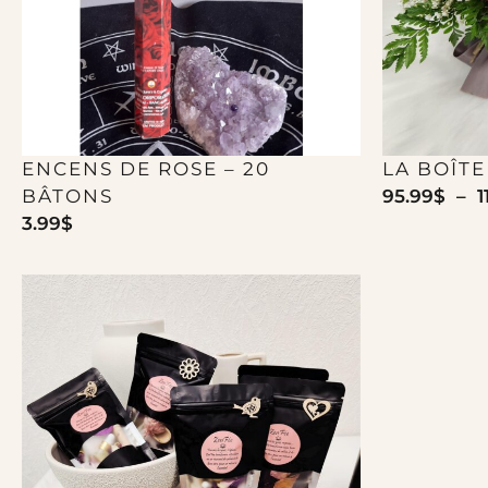
ENCENS DE ROSE – 20
LA BOÎT
BÂTONS
95.99
$
–
1
3.99
$