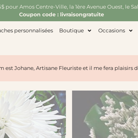
75$ pour Amos Centre-Ville, la 1ère Avenue Ouest, le Sal
Coupon code : livraisongratuite
uches personnalisées
Boutique
Occasions
ane Fleuriste et il me fera plaisirs de vous aider à fl