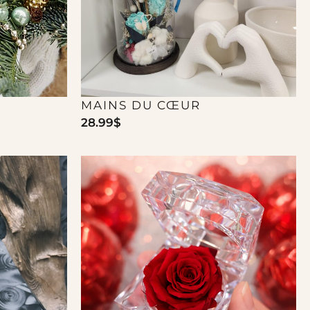
MAINS DU CŒUR
28.99
$