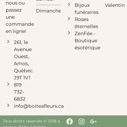
nous ou
Bijoux
Valentin
passez
Dimanche
Fermé
funéraires
une
Roses
commande
éternelles
en ligne!
ZenFée -
Boutique
261, 1e
ésotérique
Avenue
Ouest,
Amos,
Québec
J9T 1V1
819
732-
6832
info@boiteafleurs.ca
Tous droits réservés © 2018 à