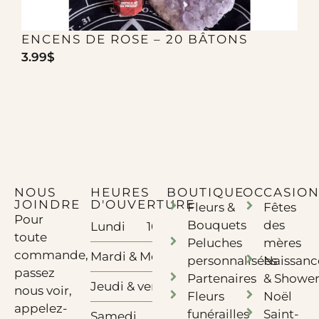
ENCENS DE ROSE – 20 BÂTONS
3.99
$
1
NOUS
HEURES
BOUTIQUE
OCCASION
JOINDRE
D'OUVERTURE
Fleurs &
Fêtes
Pour
Bouquets
des
Lundi
10h à 17h - Télétravail
toute
Peluches
mères
commande,
Mardi & Mercredi
10h à 17h
personnalisées
Naissanc
passez
Partenaires
& Showe
Jeudi & vendredi
10h à 18h
nous voir,
Fleurs
Noël
appelez-
funérailles
Saint-
Samedi
10h à 12h