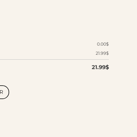
0.00
$
21.99
$
21.99
$
R