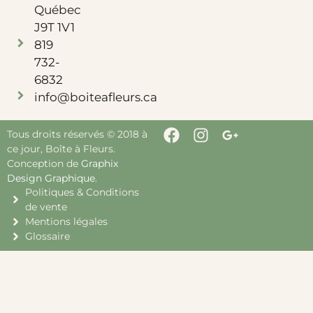
Québec
J9T 1V1
819
732-
6832
info@boiteafleurs.ca
Tous droits réservés © 2018 à
ce jour, Boîte à Fleurs.
Conception de
Graphix
Design Graphique
.
Politiques & Conditions
de vente
Mentions légales
Glossaire