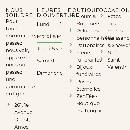
NOUS
HEURES
BOUTIQUE
OCCASION
JOINDRE
D'OUVERTURE
Fleurs &
Fêtes
Pour
Bouquets
des
Lundi
10h à 17h - Télétravail
toute
Peluches
mères
commande,
Mardi & Mercredi
10h à 17h
personnalisées
Naissanc
passez
Partenaires
& Showe
Jeudi & vendredi
10h à 18h
nous voir,
Fleurs
Noël
appelez-
funérailles
Saint-
Samedi
10h à 12h
nous ou
Bijoux
Valentin
passez
Dimanche
Fermé
funéraires
une
Roses
commande
éternelles
en ligne!
ZenFée -
Boutique
261, 1e
ésotérique
Avenue
Ouest,
Amos,