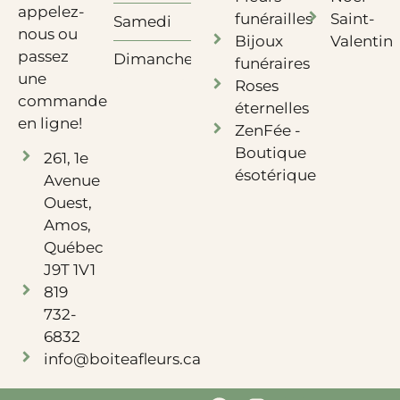
appelez-
funérailles
Saint-
Samedi
10h à 12h
nous ou
Bijoux
Valentin
passez
Dimanche
Fermé
funéraires
une
Roses
commande
éternelles
en ligne!
ZenFée -
Boutique
261, 1e
ésotérique
Avenue
Ouest,
Amos,
Québec
J9T 1V1
819
732-
6832
info@boiteafleurs.ca