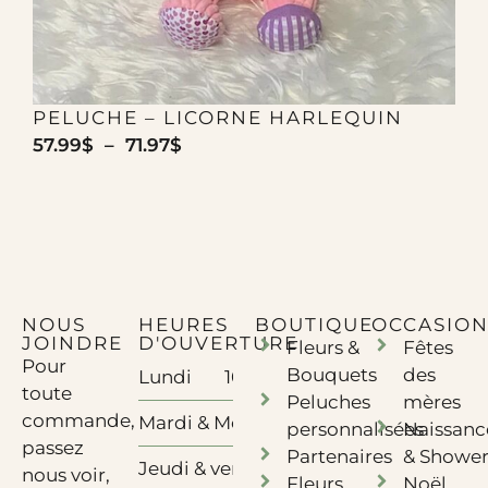
PELUCHE – LICORNE HARLEQUIN
57.99
$
–
71.97
$
5
NOUS
HEURES
BOUTIQUE
OCCASION
JOINDRE
D'OUVERTURE
Fleurs &
Fêtes
Pour
Bouquets
des
Lundi
10h à 17h - Télétravail
toute
Peluches
mères
commande,
Mardi & Mercredi
10h à 17h
personnalisées
Naissanc
passez
Partenaires
& Showe
Jeudi & vendredi
10h à 18h
nous voir,
Fleurs
Noël