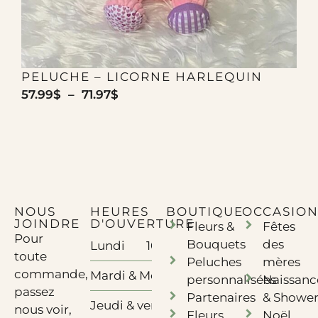
PELUCHE – LICORNE HARLEQUIN
57.99
$
–
71.97
$
5
NOUS
HEURES
BOUTIQUE
OCCASION
JOINDRE
D'OUVERTURE
Fleurs &
Fêtes
Pour
Bouquets
des
Lundi
10h à 17h - Télétravail
toute
Peluches
mères
commande,
Mardi & Mercredi
10h à 17h
personnalisées
Naissanc
passez
Partenaires
& Showe
Jeudi & vendredi
10h à 18h
nous voir,
Fleurs
Noël