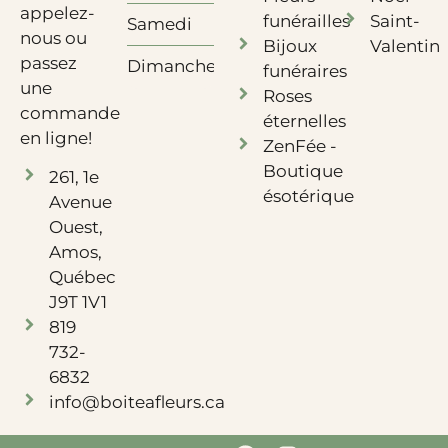
appelez-
funérailles
Saint-
Samedi
10h à 12h
nous ou
Bijoux
Valentin
passez
Dimanche
Fermé
funéraires
une
Roses
commande
éternelles
en ligne!
ZenFée -
Boutique
261, 1e
ésotérique
Avenue
Ouest,
Amos,
Québec
J9T 1V1
819
732-
6832
info@boiteafleurs.ca