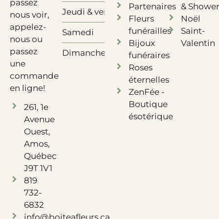
passez
Partenaires
& Showe
Jeudi & vendredi
10h à 18h
nous voir,
Fleurs
Noël
appelez-
funérailles
Saint-
Samedi
10h à 12h
nous ou
Bijoux
Valentin
passez
Dimanche
Fermé
funéraires
une
Roses
commande
éternelles
en ligne!
ZenFée -
Boutique
261, 1e
ésotérique
Avenue
Ouest,
Amos,
Québec
J9T 1V1
819
732-
6832
info@boiteafleurs.ca