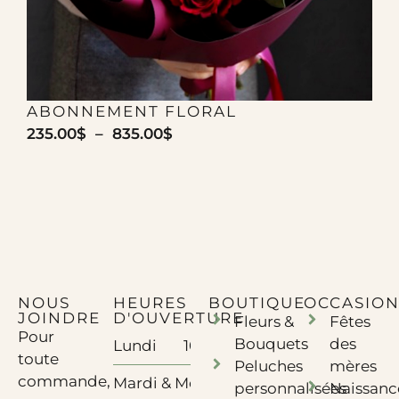
ABONNEMENT FLORAL
235.00
$
–
835.00
$
2
NOUS
HEURES
BOUTIQUE
OCCASION
JOINDRE
D'OUVERTURE
Fleurs &
Fêtes
Pour
Bouquets
des
Lundi
10h à 17h - Télétravail
toute
Peluches
mères
commande,
Mardi & Mercredi
10h à 17h
personnalisées
Naissanc