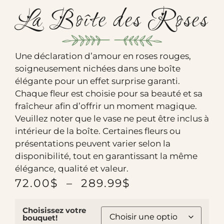
La Boîte des Roses
Une déclaration d’amour en roses rouges,
soigneusement nichées dans une boîte
élégante pour un effet surprise garanti.
Chaque fleur est choisie pour sa beauté et sa
fraîcheur afin d’offrir un moment magique.
Veuillez noter que le vase ne peut être inclus à
intérieur de la boîte. Certaines fleurs ou
présentations peuvent varier selon la
disponibilité, tout en garantissant la même
élégance, qualité et valeur.
72.00
$
–
289.99
$
Choisissez votre
bouquet!